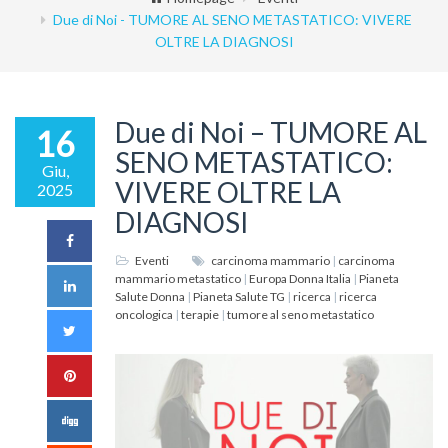
Due di Noi - TUMORE AL SENO METASTATICO: VIVERE
OLTRE LA DIAGNOSI
Due di Noi – TUMORE AL
16
SENO METASTATICO:
Giu,
VIVERE OLTRE LA
2025
DIAGNOSI
Eventi
carcinoma mammario
|
carcinoma
mammario metastatico
|
Europa Donna Italia
|
Pianeta
Salute Donna
|
Pianeta Salute TG
|
ricerca
|
ricerca
oncologica
|
terapie
|
tumore al seno metastatico