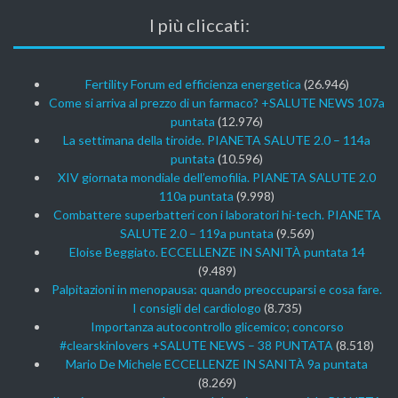
I più cliccati:
Fertility Forum ed efficienza energetica
(26.946)
Come si arriva al prezzo di un farmaco? +SALUTE NEWS 107a
puntata
(12.976)
La settimana della tiroide. PIANETA SALUTE 2.0 – 114a
puntata
(10.596)
XIV giornata mondiale dell’emofilia. PIANETA SALUTE 2.0
110a puntata
(9.998)
Combattere superbatteri con i laboratori hi-tech. PIANETA
SALUTE 2.0 – 119a puntata
(9.569)
Eloise Beggiato. ECCELLENZE IN SANITÀ puntata 14
(9.489)
Palpitazioni in menopausa: quando preoccuparsi e cosa fare.
I consigli del cardiologo
(8.735)
Importanza autocontrollo glicemico; concorso
#clearskinlovers +SALUTE NEWS – 38 PUNTATA
(8.518)
Mario De Michele ECCELLENZE IN SANITÀ 9a puntata
(8.269)