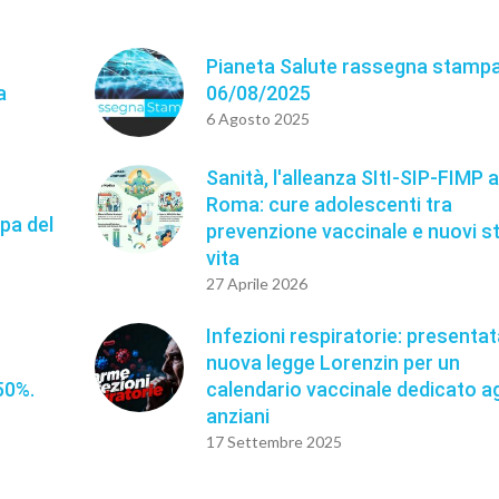
n
Pianeta Salute rassegna stampa
a
06/08/2025
6 Agosto 2025
Sanità, l'alleanza SItI-SIP-FIMP 
Roma: cure adolescenti tra
pa del
prevenzione vaccinale e nuovi sti
vita
27 Aprile 2026
Infezioni respiratorie: presentat
nuova legge Lorenzin per un
50%.
calendario vaccinale dedicato ag
anziani
17 Settembre 2025