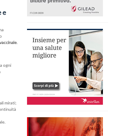
e e
una
o
vaccinale
.
da ogni
a
li mirati;
ontinuità
ale.