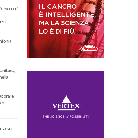
ia passati
ti i
infonia
anitaria
,
nella
laborare
o nel
enta un