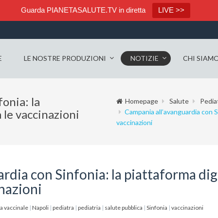
Guarda PIANETASALUTE.TV in diretta
LIVE >>
E
LE NOSTRE PRODUZIONI
NOTIZIE
CHI SIAM
onia: la
Homepage
Salute
Pediat
 le vaccinazioni
Campania all’avanguardia con Si
vaccinazioni
rdia con Sinfonia: la piattaforma dig
inazioni
a vaccinale
|
Napoli
|
pediatra
|
pediatria
|
salute pubblica
|
Sinfonia
|
vaccinazioni