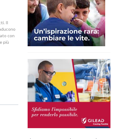
i. Il
traducono
icato con
e più