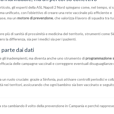
ticolo, gli esperti della ASL Napoli 2 Nord spiegano come, nel tempo, si s
ma unificato, con l’obiettivo di creare una rete vaccinale più efficiente e
base, ma un
motore di prevenzione
, che valorizza il lavoro di squadra tra tut
re più di sanità di prossimità e medicina del territorio, strumenti come S
 la differenza, sia per i medici sia per i pazienti.
 parte dai dati
re gli inadempienti, ma diventa anche uno strumento di
programmazione s
efficacia delle campagne vaccinali e correggere eventuali disuguaglianze 
ca un ruolo cruciale: grazie a Sinfonia, può attivare controlli periodici e col
ità nei territori, assicurando che ogni bambino sia ben vaccinato e seguit
a sta cambiando il volto della prevenzione in Campania e perché rappres