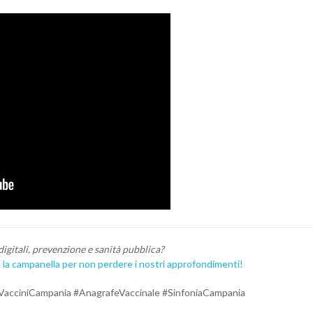
igitali, prevenzione e sanità pubblica?
a la campanella per non perdere i nostri approfondimenti!
#VacciniCampania #AnagrafeVaccinale #SinfoniaCampania