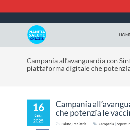
HOM
Campania all’avanguardia con Sinf
piattaforma digitale che potenzia
Campania all’avangua
16
che potenzia le vacc
Giu,
2025
Salute
,
Pediatria
Campania
|
copertur