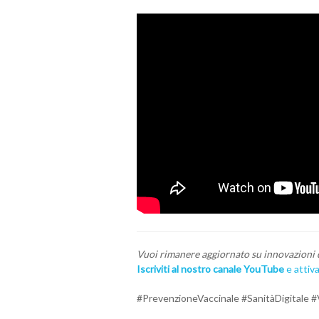
Vuoi rimanere aggiornato su innovazioni d
Iscriviti al nostro canale YouTube
e attiv
#PrevenzioneVaccinale #SanitàDigitale 