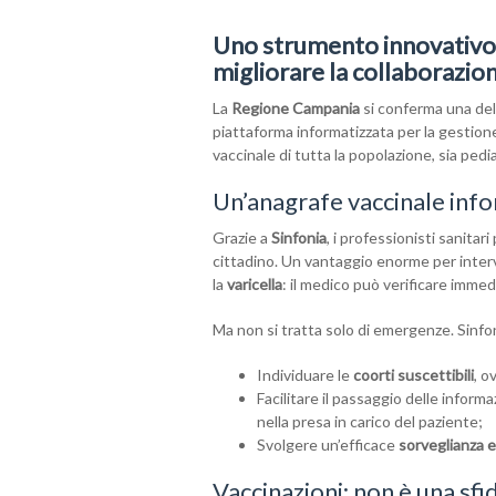
Uno strumento innovativo p
migliorare la collaborazion
La
Regione Campania
si conferma una dell
piattaforma informatizzata per la gestione
vaccinale di tutta la popolazione, sia ped
Un’anagrafe vaccinale info
Grazie a
Sinfonia
, i professionisti sanita
cittadino. Un vantaggio enorme per inter
la
varicella
: il medico può verificare imme
Ma non si tratta solo di emergenze. Sinfo
Individuare le
coorti suscettibili
, o
Facilitare il passaggio delle informa
nella presa in carico del paziente;
Svolgere un’efficace
sorveglianza 
Vaccinazioni: non è una sfi