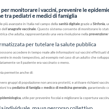
er monitorare i vaccini, prevenire le epidemi
e tra pediatri e medici di famiglia
e più avanzate in Italia nel campo della
sanità digitale
grazie a
Sinfonia
, 
 dell’
anagrafe vaccinale
. Questo sistema consente di monitorare lo stat
iatrica che adulta, rappresentando una vera rivoluzione nella
prevenzione 
rmatizzata per tutelare la salute pubblica
ri possono accedere in tempo reale alle informazioni sui vaccini effettuati 
venire in modo tempestivo, ad esempio nel caso di un adulto che svilupp
diatamente se il paziente era vaccinato o meno.
nia permette anche di:
vvero gruppi di popolazione non ancora protetti, e attivare richiami vaccina
zioni tra
pediatra di famiglia
e
medico di medicina generale
, garantendo c
epidemiologica
, utile per prevenire focolai e migliorare la copertura vaccin
da individuale, ma un percorso collettivo