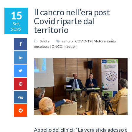
Il cancro nell’era post
15
Covid riparte dal
Set,
territorio
2022
Salute
cancro
|
COVID-19
|
Motore Sanità
|
oncologia
|
ONCOnnection
Appello dei clinici: “La vera sfida adesso è