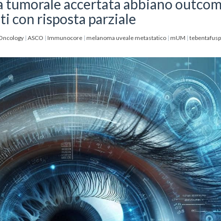
sa tumorale accertata abbiano outco
nti con risposta parziale
 Oncology
|
ASCO
|
Immunocore
|
melanoma uveale metastatico
|
mUM
|
tebentafusp