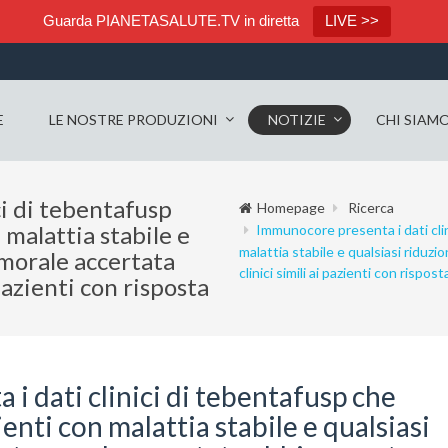
Guarda PIANETASALUTE.TV in diretta
LIVE >>
E
LE NOSTRE PRODUZIONI
NOTIZIE
CHI SIAM
i di tebentafusp
Homepage
Ricerca
 malattia stabile e
Immunocore presenta i dati cli
malattia stabile e qualsiasi ridu
umorale accertata
clinici simili ai pazienti con rispost
pazienti con risposta
i dati clinici di tebentafusp che
enti con malattia stabile e qualsiasi