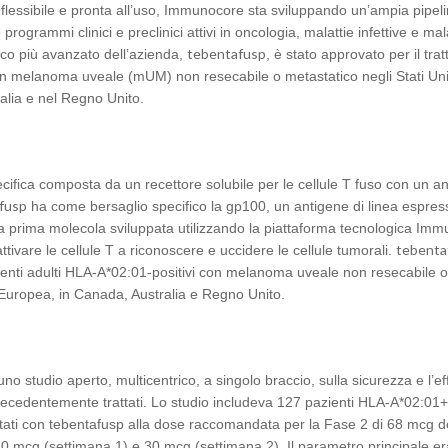
flessibile e pronta all’uso, Immunocore sta sviluppando un’ampia pipeli
programmi clinici e preclinici attivi in oncologia, malattie infettive e mal
tebentafusp
co più avanzato dell’azienda,
, è stato approvato per il tr
con melanoma uveale (mUM) non resecabile o metastatico negli Stati Unit
alia e nel Regno Unito.
ifica composta da un recettore solubile per le cellule T fuso con un a
fusp
ha come bersaglio specifico la gp100, un antigene di linea espres
la prima molecola sviluppata utilizzando la piattaforma tecnologica Im
tebenta
tivare le cellule T a riconoscere e uccidere le cellule tumorali.
zienti adulti HLA-A*02:01-positivi con melanoma uveale non resecabile o
e Europea, in Canada, Australia e Regno Unito.
tudio aperto, multicentrico, a singolo braccio, sulla sicurezza e l’eff
ecedentemente trattati. Lo studio includeva 127 pazienti HLA-A*02:01
tati con tebentafusp alla dose raccomandata per la Fase 2 di 68 mcg 
 20 mcg (settimana 1) e 30 mcg (settimana 2). Il parametro principale era