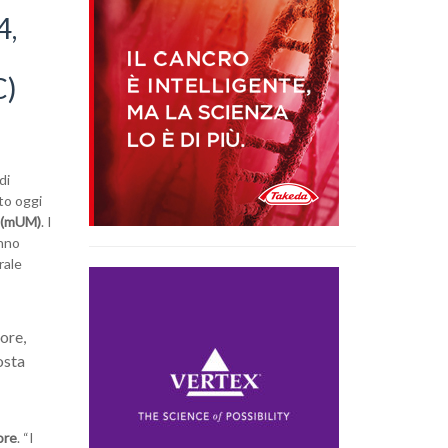
4,
C)
di
to oggi
o (mUM)
. I
anno
rale
more,
osta
ore
. “I