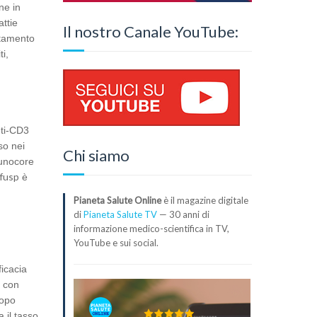
ne in
attie
Il nostro Canale YouTube:
attamento
i,
nti-CD3
so nei
Chi siamo
munocore
fusp
è
Pianeta Salute Online
è il magazine digitale
di
Pianeta Salute TV
— 30 anni di
informazione medico-scientifica in TV,
YouTube e sui social.
icacia
+ con
dopo
 il tasso