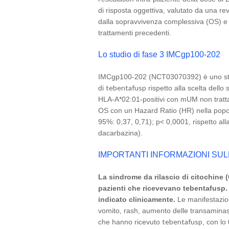
di risposta oggettiva, valutato da una re
dalla sopravvivenza complessiva (OS) e da
trattamenti precedenti.
Lo studio di fase 3 IMCgp100-202
IMCgp100-202 (NCT03070392) è uno stud
tebentafusp
di
rispetto alla scelta dell
HLA-A*02:01-positivi con mUM non tratt
OS con un Hazard Ratio (HR) nella popola
95%: 0,37, 0,71); p< 0,0001, rispetto a
dacarbazina).
IMPORTANTI INFORMAZIONI SU
La sindrome da rilascio di citochine (
pazienti che ricevevano tebentafusp.
indicato clinicamente.
Le manifestazion
vomito, rash, aumento delle transaminasi
tebentafusp
che hanno ricevuto
, con lo