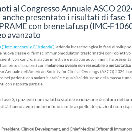
si noti al Congresso Annuale ASCO 202
nche presentato i risultati di fase 1
dio PRAME con brenetafusp (IMC-F106
eo avanzato
(“Immunocore” o l’ “Azienda”)
, azienda biotecnologica in fase di sviluppo
na nuova classe di farmaci immunomodulatori trasformativi con l’obiettivo 
azienti con cancro, malattie infettive e malattie autoimmuni, ha presenta
rattamento di pazienti con
melanoma uveale non resecabile o metastatic
sso Annuale dell’American Society for Clinical Oncology (ASCO) 2024, h
o nei pazienti con malattia stabile e qualsiasi riduzione della massa tumo
nti con risposta parziale.
e fase 3, i pazienti con malattia stabile e riduzione duratura del tu
ità, hanno avuto un beneficio simile a quello dei pazienti con risp
President, Clinical Development, and Chief Medical Officer di Immunoc