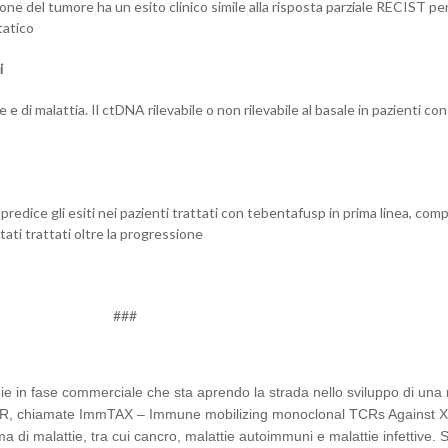
ione del tumore ha un esito clinico simile alla risposta parziale RECIST pe
tatico
i
 e di malattia. Il ctDNA rilevabile o non rilevabile al basale in pazienti con
predice gli esiti nei pazienti trattati con tebentafusp in prima linea, com
tati trattati oltre la progressione
###
e in fase commerciale che sta aprendo la strada nello sviluppo di una
TCR, chiamate ImmTAX – Immune mobilizing monoclonal TCRs Against X
 di malattie, tra cui cancro, malattie autoimmuni e malattie infettive. 