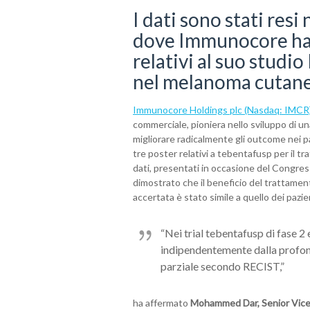
I dati sono stati re
dove Immunocore ha a
relativi al suo stu
nel melanoma cutan
Immunocore Holdings plc (Nasdaq: IMCR) 
commerciale, pioniera nello sviluppo di u
migliorare radicalmente gli outcome nei p
tre poster relativi a tebentafusp per il t
dati, presentati in occasione del Congre
dimostrato che il beneficio del trattament
accertata è stato simile a quello dei pazie
“Nei trial tebentafusp di fase 2 
indipendentemente dalla profond
parziale secondo RECIST,”
ha affermato
Mohammed Dar, Senior Vice 