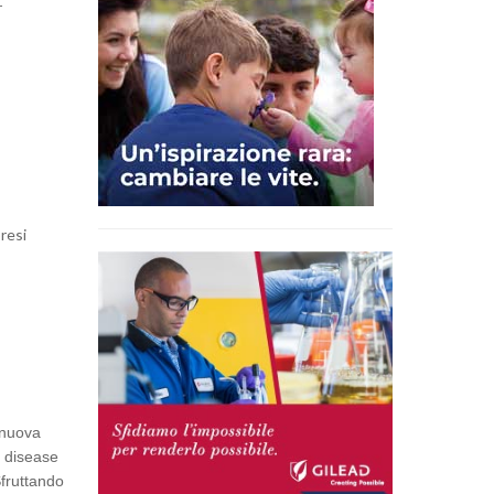
r
presi
 nuova
 disease
Sfruttando