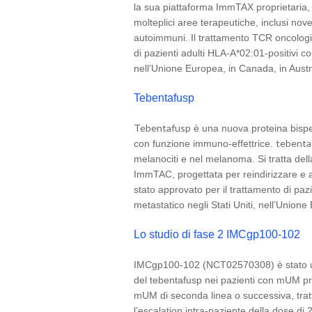
la sua piattaforma ImmTAX proprietaria, 
molteplici aree terapeutiche, inclusi nove 
autoimmuni. Il trattamento TCR oncologi
di pazienti adulti HLA-A*02:01-positivi 
nell’Unione Europea, in Canada, in Austr
Tebentafusp
Tebentafusp
è una nuova proteina bispec
tebenta
con funzione immuno-effettrice.
melanociti e nel melanoma. Si tratta del
ImmTAC, progettata per reindirizzare e at
stato approvato per il trattamento di pa
metastatico negli Stati Uniti, nell’Union
Lo studio di fase 2 IMCgp100-102
IMCgp100-102 (NCT02570308) è stato uno s
del tebentafusp nei pazienti con mUM pr
mUM di seconda linea o successiva, trat
l’escalation intra-paziente della dose di