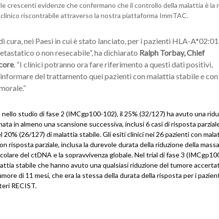
e crescenti evidenze che confermano che il controllo della malattia è la 
 clinico riscontrabile attraverso la nostra piattaforma ImmTAC.
i cura, nei Paesi in cui è stato lanciato, per i pazienti HLA-A*02:01
tastatico o non resecabile”, ha dichiarato
Ralph Torbay, Chief
core
. “I clinici potranno ora fare riferimento a questi dati positivi,
informare del trattamento quei pazienti con malattia stabile e con
morale.”
p
nello studio di fase 2 (IMCgp100-102), il 25% (32/127) ha avuto una rid
ta in almeno una scansione successiva, inclusi 6 casi di risposta parzial
20% (26/127) di malattia stabile. Gli esiti clinici nei 26 pazienti con mala
 con risposta parziale, inclusa la durevole durata della riduzione della mass
ecolare del ctDNA e la sopravvivenza globale. Nel trial di fase 3 (IMCgp100
attia stabile che hanno avuto una qualsiasi riduzione del tumore accert
more di 11 mesi, che era la stessa della durata della risposta per i pazien
iteri RECIST.