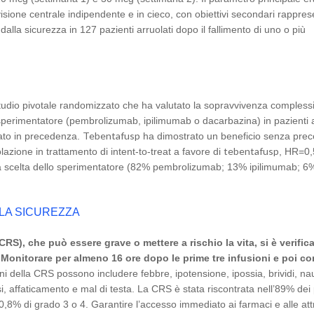
visione centrale indipendente e in cieco, con obiettivi secondari rappres
lla sicurezza in 127 pazienti arruolati dopo il fallimento di uno o più
io pivotale randomizzato che ha valutato la sopravvivenza compless
o sperimentatore (pembrolizumab, ipilimumab o dacarbazina) in pazienti a
Tebentafusp
ato in precedenza.
ha dimostrato un beneficio senza prece
tebentafusp
zione in trattamento di intent-to-treat a favore di
, HR=0,
lla scelta dello sperimentatore (82% pembrolizumab; 13% ipilimumab; 6
LLA SICUREZZA
CRS), che può essere grave o mettere a rischio la vita, si è verifica
 Monitorare per almeno 16 ore dopo le prime tre infusioni e poi c
i della CRS possono includere febbre, ipotensione, ipossia, brividi, na
, affaticamento e mal di testa. La CRS è stata riscontrata nell’89% dei 
 0,8% di grado 3 o 4. Garantire l’accesso immediato ai farmaci e alle at