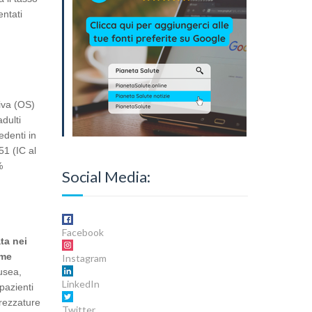
entati
iva (OS)
dulti
denti in
51 (IC al
%
Social Media:
Facebook
ta nei
ome
Instagram
usea,
LinkedIn
pazienti
trezzature
Twitter