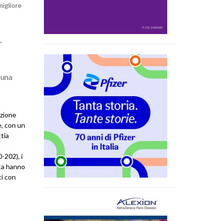
migliore
-
 una
uzione
e, con un
ttia
a
-202), i
ata hanno
ti con