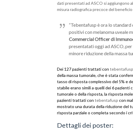
dati presentati ad ASCO si aggiungono all
misura radiografica precoce del beneficio
“
Tebentafusp è ora lo standard d
positivi con melanoma uveale me
Commercial Officer di Immuno
presentatati oggi ad ASCO, per 
minore riduzione della massa tu
Dei 127 pazienti trattati con
tebentafus
della massa tumorale, che è stata conferma
tasso di risposta complessivo del 5% e del 
stabile erano simili a quelli dei 6 pazienti
tumorale o della risposta, la risposta mol
pazienti trattati con
tebentafusp
con mal
mostrato una durata della riduzione del tu
risposta parziale o completa secondo i cr
Dettagli dei poster: