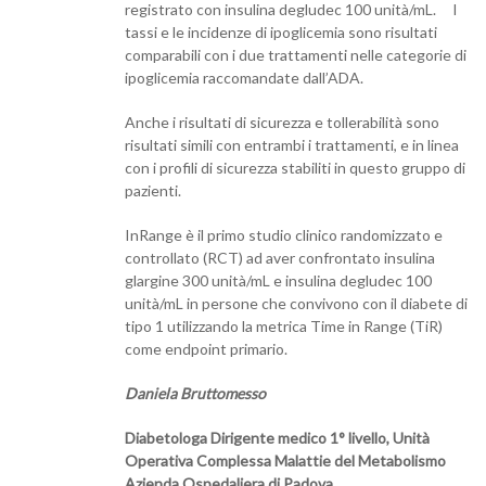
registrato con insulina degludec 100 unità/mL. I
tassi e le incidenze di ipoglicemia sono risultati
comparabili con i due trattamenti nelle categorie di
ipoglicemia raccomandate dall’ADA.
Anche i risultati di sicurezza e tollerabilità sono
risultati simili con entrambi i trattamenti, e in linea
con i profili di sicurezza stabiliti in questo gruppo di
pazienti.
InRange è il primo studio clinico randomizzato e
controllato (RCT) ad aver confrontato insulina
glargine 300 unità/mL e insulina degludec 100
unità/mL in persone che convivono con il diabete di
tipo 1 utilizzando la metrica Time in Range (TiR)
come endpoint primario.
Daniela Bruttomesso
Diabetologa Dirigente medico 1° livello, Unità
Operativa Complessa Malattie del Metabolismo
Azienda Ospedaliera di Padova