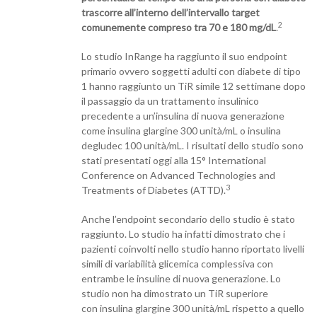
trascorre all’interno dell’intervallo target
2
comunemente compreso tra 70 e 180 mg/dL
.
Lo studio InRange ha raggiunto il suo endpoint
primario ovvero soggetti adulti con diabete di tipo
1 hanno raggiunto un TiR simile 12 settimane dopo
il passaggio da un trattamento insulinico
precedente a un’insulina di nuova generazione
come insulina glargine 300 unità/mL o insulina
degludec 100 unità/mL. I risultati dello studio sono
stati presentati oggi alla 15° International
Conference on Advanced Technologies and
3
Treatments of Diabetes (ATTD).
Anche l’endpoint secondario dello studio è stato
raggiunto. Lo studio ha infatti dimostrato che i
pazienti coinvolti nello studio hanno riportato livelli
simili di variabilità glicemica complessiva con
entrambe le insuline di nuova generazione. Lo
studio non ha dimostrato un TiR superiore
con insulina glargine 300 unità/mL rispetto a quello