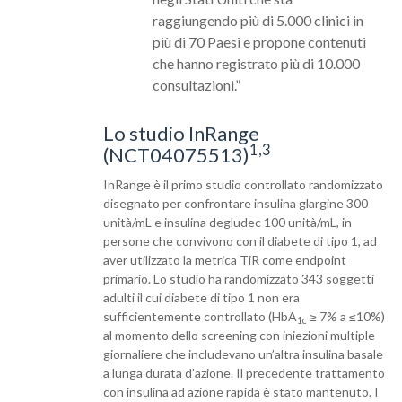
raggiungendo più di 5.000 clinici in
più di 70 Paesi e propone contenuti
che hanno registrato più di 10.000
consultazioni.”
Lo studio InRange
1,3
(NCT04075513)
InRange è il primo studio controllato randomizzato
disegnato per confrontare insulina glargine 300
unità/mL e insulina degludec 100 unità/mL, in
persone che convivono con il diabete di tipo 1, ad
aver utilizzato la metrica TiR come endpoint
primario. Lo studio ha randomizzato 343 soggetti
adulti il cui diabete di tipo 1 non era
sufficientemente controllato (HbA
≥ 7% a ≤10%)
1c
al momento dello screening con iniezioni multiple
giornaliere che includevano un’altra insulina basale
a lunga durata d’azione. Il precedente trattamento
con insulina ad azione rapida è stato mantenuto. I