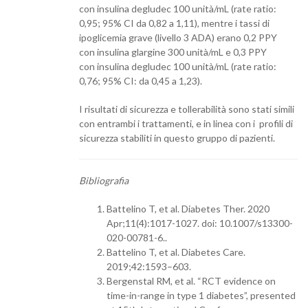
con insulina degludec 100 unità/mL (rate ratio:
0,95; 95% CI da 0,82 a 1,11), mentre i tassi di
ipoglicemia grave (livello 3 ADA) erano 0,2 PPY
con insulina glargine 300 unità/mL e 0,3 PPY
con insulina degludec 100 unità/mL (rate ratio:
0,76; 95% CI: da 0,45 a 1,23).
I risultati di sicurezza e tollerabilità sono stati simili
con entrambi i trattamenti, e in linea con i profili di
sicurezza stabiliti in questo gruppo di pazienti.
Bibliografia
Battelino T, et al. Diabetes Ther. 2020
Apr;11(4):1017-1027. doi: 10.1007/s13300-
020-00781-6..
Battelino T, et al. Diabetes Care.
2019;42:1593–603.
Bergenstal RM, et al. “RCT evidence on
time-in-range in type 1 diabetes”, presented