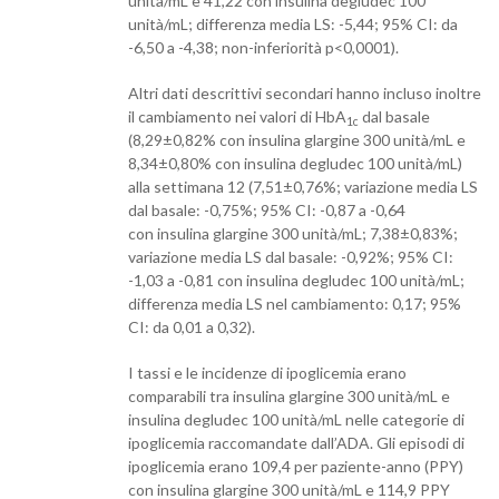
unità/mL e 41,22 con insulina degludec 100
unità/mL; differenza media LS: -5,44; 95% CI: da
-6,50 a -4,38; non-inferiorità p<0,0001).
Altri dati descrittivi secondari hanno incluso inoltre
il cambiamento nei valori di HbA
dal basale
1c
(8,29±0,82% con insulina glargine 300 unità/mL e
8,34±0,80% con insulina degludec 100 unità/mL)
alla settimana 12 (7,51±0,76%; variazione media LS
dal basale: -0,75%; 95% CI: -0,87 a -0,64
con insulina glargine 300 unità/mL; 7,38±0,83%;
variazione media LS dal basale: -0,92%; 95% CI:
-1,03 a -0,81 con insulina degludec 100 unità/mL;
differenza media LS nel cambiamento: 0,17; 95%
CI: da 0,01 a 0,32).
I tassi e le incidenze di ipoglicemia erano
comparabili tra insulina glargine 300 unità/mL e
insulina degludec 100 unità/mL nelle categorie di
ipoglicemia raccomandate dall’ADA. Gli episodi di
ipoglicemia erano 109,4 per paziente-anno (PPY)
con insulina glargine 300 unità/mL e 114,9 PPY