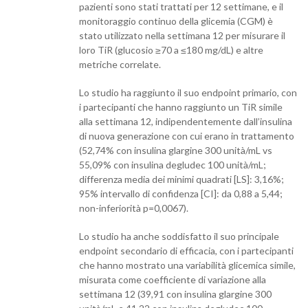
pazienti sono stati trattati per 12 settimane, e il
monitoraggio continuo della glicemia (CGM) è
stato utilizzato nella settimana 12 per misurare il
loro TiR (glucosio ≥70 a ≤180 mg/dL) e altre
metriche correlate.
Lo studio ha raggiunto il suo endpoint primario, con
i partecipanti che hanno raggiunto un TiR simile
alla settimana 12, indipendentemente dall’insulina
di nuova generazione con cui erano in trattamento
(52,74% con insulina glargine 300 unità/mL vs
55,09% con insulina degludec 100 unità/mL;
differenza media dei minimi quadrati [LS]: 3,16%;
95% intervallo di confidenza [CI]: da 0,88 a 5,44;
non-inferiorità p=0,0067).
Lo studio ha anche soddisfatto il suo principale
endpoint secondario di efficacia, con i partecipanti
che hanno mostrato una variabilità glicemica simile,
misurata come coefficiente di variazione alla
settimana 12 (39,91 con insulina glargine 300