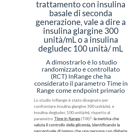
trattamento con insulina
basale di seconda
generazione, vale a dire a
insulina glargine 300
unità/mL o a insulina
degludec 100 unità/ mL
A dimostrarlo è lo studio
randomizzato e controllato
(RCT) InRange che ha
considerato il parametro Time in
Range come endpoint primario
Lo studio InRange è stato disegnato per
confrontare insulina glargine 300 unità/mL e
insulina degludec 100 unità/mL rispetto al
1
parametro
Time in Range
(TiR)
:
la metrica che
valuta il controllo della glicemia, identificando la
percentuale di tempo che una persona con diabete