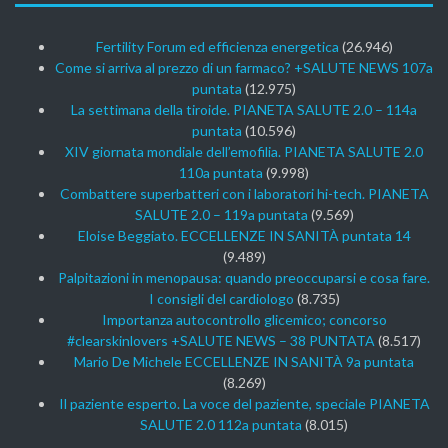
Fertility Forum ed efficienza energetica
(26.946)
Come si arriva al prezzo di un farmaco? +SALUTE NEWS 107a
puntata
(12.975)
La settimana della tiroide. PIANETA SALUTE 2.0 – 114a
puntata
(10.596)
XIV giornata mondiale dell’emofilia. PIANETA SALUTE 2.0
110a puntata
(9.998)
Combattere superbatteri con i laboratori hi-tech. PIANETA
SALUTE 2.0 – 119a puntata
(9.569)
Eloise Beggiato. ECCELLENZE IN SANITÀ puntata 14
(9.489)
Palpitazioni in menopausa: quando preoccuparsi e cosa fare.
I consigli del cardiologo
(8.735)
Importanza autocontrollo glicemico; concorso
#clearskinlovers +SALUTE NEWS – 38 PUNTATA
(8.517)
Mario De Michele ECCELLENZE IN SANITÀ 9a puntata
(8.269)
Il paziente esperto. La voce del paziente, speciale PIANETA
SALUTE 2.0 112a puntata
(8.015)