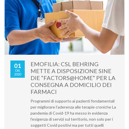
EMOFILIA: CSL BEHRING
01
METTE A DISPOSIZIONE SINE
Ott,
2020
DIE “FACTORS@HOME” PER LA
CONSEGNA A DOMICILIO DEI
FARMACI
Programmi di supporto ai pazienti fondamentali
per migliorare l’aderenza alle terapie croniche La
pandemia di Covid-19 ha messo in evidenza
l’esigenza di servizi sul territorio, non solo per i
soggetti Covid positivi ma per tutti quelli