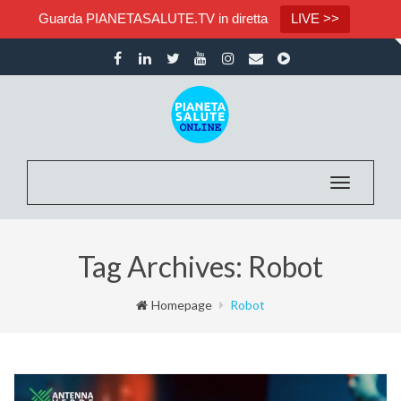
Guarda PIANETASALUTE.TV in diretta
LIVE >>
Toggle na
Tag Archives: Robot
Homepage
Robot