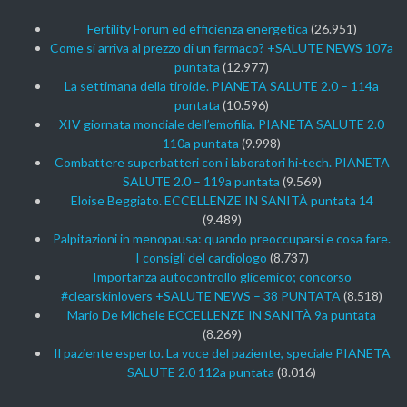
Fertility Forum ed efficienza energetica
(26.951)
Come si arriva al prezzo di un farmaco? +SALUTE NEWS 107a
puntata
(12.977)
La settimana della tiroide. PIANETA SALUTE 2.0 – 114a
puntata
(10.596)
XIV giornata mondiale dell’emofilia. PIANETA SALUTE 2.0
110a puntata
(9.998)
Combattere superbatteri con i laboratori hi-tech. PIANETA
SALUTE 2.0 – 119a puntata
(9.569)
Eloise Beggiato. ECCELLENZE IN SANITÀ puntata 14
(9.489)
Palpitazioni in menopausa: quando preoccuparsi e cosa fare.
I consigli del cardiologo
(8.737)
Importanza autocontrollo glicemico; concorso
#clearskinlovers +SALUTE NEWS – 38 PUNTATA
(8.518)
Mario De Michele ECCELLENZE IN SANITÀ 9a puntata
(8.269)
Il paziente esperto. La voce del paziente, speciale PIANETA
SALUTE 2.0 112a puntata
(8.016)