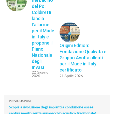
nel bacino
del Po:
Coldiretti
lancia
l'allarme
per il Made
in Italy e
propone il
Origini Edition:
Piano
Fondazione Qualivita e
Nazionale
Gruppo Avolta alleati
degli
per il Made in Italy
Invasi
certificato
22 Giugno
2026
21 Aprile 2026
PREVIOUS POST
Scopri la rivoluzione degli impianti a conduzione ossea:
sentire meglio senza apparecchio acustico tradizionale!