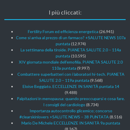
I più cliccati:
Fertility Forum ed efficienza energetica
(26.941)
Come si arriva al prezzo di un farmaco? +SALUTE NEWS 107a
puntata
(12.974)
La settimana della tiroide. PIANETA SALUTE 2.0 – 114a
puntata
(10.595)
XIV giornata mondiale dell’emofilia. PIANETA SALUTE 2.0
110a puntata
(9.997)
Combattere superbatteri con i laboratori hi-tech. PIANETA
SALUTE 2.0 – 119a puntata
(9.568)
Eloise Beggiato. ECCELLENZE IN SANITÀ puntata 14
(9.488)
Palpitazioni in menopausa: quando preoccuparsi e cosa fare.
I consigli del cardiologo
(8.734)
Importanza autocontrollo glicemico; concorso
#clearskinlovers +SALUTE NEWS – 38 PUNTATA
(8.516)
Mario De Michele ECCELLENZE IN SANITÀ 9a puntata
(8.267)