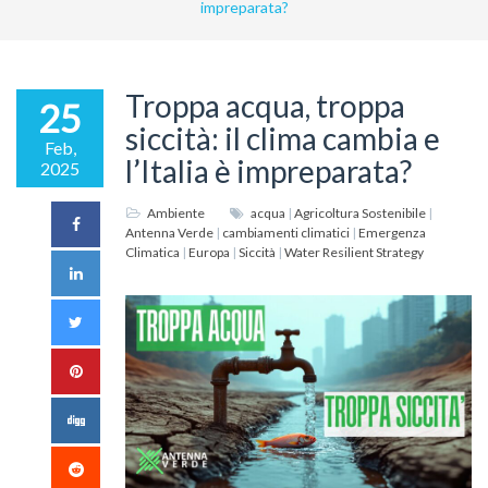
impreparata?
Troppa acqua, troppa
25
siccità: il clima cambia e
Feb,
l’Italia è impreparata?
2025
Ambiente
acqua
|
Agricoltura Sostenibile
|
Antenna Verde
|
cambiamenti climatici
|
Emergenza
Climatica
|
Europa
|
Siccità
|
Water Resilient Strategy