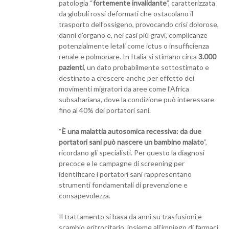
patologia “
fortemente invalidante
”, caratterizzata
da globuli rossi deformati che ostacolano il
trasporto dell’ossigeno, provocando crisi dolorose,
danni d’organo e, nei casi più gravi, complicanze
potenzialmente letali come ictus o insufficienza
renale e polmonare. In Italia si stimano circa
3.000
pazienti
, un dato probabilmente sottostimato e
destinato a crescere anche per effetto dei
movimenti migratori da aree come l’Africa
subsahariana, dove la condizione può interessare
fino al 40% dei portatori sani.
“
È una malattia autosomica recessiva: da due
portatori sani può nascere un bambino malato
”,
ricordano gli specialisti. Per questo la diagnosi
precoce e le campagne di screening per
identificare i portatori sani rappresentano
strumenti fondamentali di prevenzione e
consapevolezza.
Il trattamento si basa da anni su trasfusioni e
scambio eritrocitario, insieme all’impiego di farmaci