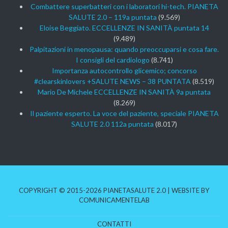
Combattere superbatteri con i laboratori hi-tech. PIANETA
SALUTE 2.0 – 119a puntata
(9.569)
Eloise Beggiato. ECCELLENZE IN SANITÀ puntata 14
(9.489)
Palpitazioni in menopausa: quando preoccuparsi e cosa fare.
I consigli del cardiologo
(8.741)
Importanza autocontrollo glicemico; concorso
#clearskinlovers +SALUTE NEWS – 38 PUNTATA
(8.519)
Mario De Michele ECCELLENZE IN SANITÀ 9a puntata
(8.269)
Il paziente esperto. La voce del paziente, speciale PIANETA
SALUTE 2.0 112a puntata
(8.017)
COPYRIGHT © 2015-2026 PIANETASALUTE 2.0 | WEBSITE BY
COMUNICAMENTELAB
CONTATTI