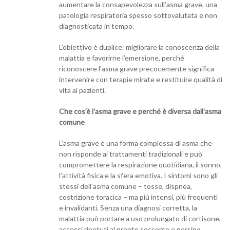
aumentare la consapevolezza sull’asma grave, una
patologia respiratoria spesso sottovalutata e non
diagnosticata in tempo.
L’obiettivo è duplice: migliorare la conoscenza della
malattia e favorirne l’emersione, perché
riconoscere l’asma grave precocemente significa
intervenire con terapie mirate e restituire qualità di
vita ai pazienti.
Che cos’è l’asma grave e perché è diversa dall’asma
comune
L’asma grave è una forma complessa di asma che
non risponde ai trattamenti tradizionali e può
compromettere la respirazione quotidiana, il sonno,
l’attività fisica e la sfera emotiva. I sintomi sono gli
stessi dell’asma comune – tosse, dispnea,
costrizione toracica – ma più intensi, più frequenti
e invalidanti. Senza una diagnosi corretta, la
malattia può portare a uso prolungato di cortisone,
accessi ripetuti al pronto soccorso e persino