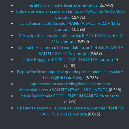
Fertility Forum ed efficienza energetica
(26.949)
Come si arriva al prezzo di un farmaco? +SALUTE NEWS 107a
puntata
(12.976)
La settimana della tiroide. PIANETA SALUTE 2.0 – 114a
puntata
(10.596)
XIV giornata mondiale dell’emofilia. PIANETA SALUTE 2.0
110a puntata
(9.998)
Combattere superbatteri con i laboratori hi-tech. PIANETA
SALUTE 2.0 – 119a puntata
(9.569)
Eloise Beggiato. ECCELLENZE IN SANITÀ puntata 14
(9.489)
Palpitazioni in menopausa: quando preoccuparsi e cosa fare.
I consigli del cardiologo
(8.735)
Importanza autocontrollo glicemico; concorso
#clearskinlovers +SALUTE NEWS – 38 PUNTATA
(8.518)
Mario De Michele ECCELLENZE IN SANITÀ 9a puntata
(8.269)
Il paziente esperto. La voce del paziente, speciale PIANETA
SALUTE 2.0 112a puntata
(8.015)