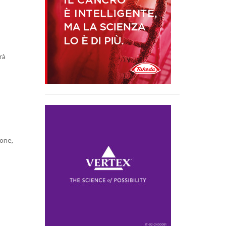
rà
ione,