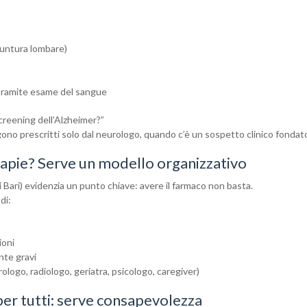
(puntura lombare)
i tramite esame del sangue
reening dell’Alzheimer?”
ono prescritti solo dal neurologo, quando c’è un sospetto clinico fondat
erapie? Serve un modello organizzativo
i Bari) evidenzia un punto chiave: avere il farmaco non basta.
di:
ioni
nte gravi
ologo, radiologo, geriatra, psicologo, caregiver)
per tutti: serve consapevolezza