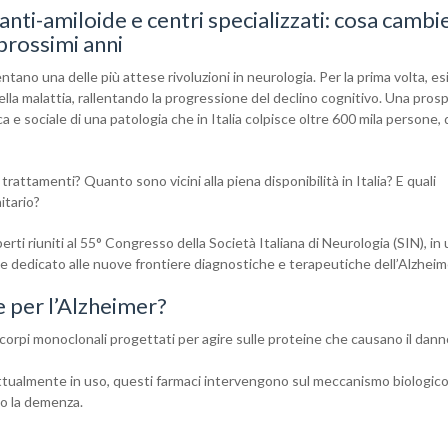
nti-amiloide e centri specializzati: cosa cambi
 prossimi anni
tano una delle più attese rivoluzioni in neurologia. Per la prima volta, e
della malattia, rallentando la progressione del declino cognitivo. Una pros
a e sociale di una patologia che in Italia colpisce oltre 600 mila persone,
rattamenti? Quanto sono vicini alla piena disponibilità in Italia? E quali
itario?
i riuniti al 55° Congresso della Società Italiana di Neurologia (SIN), in
 dedicato alle nuove frontiere diagnostiche e terapeutiche dell’Alzheim
 per l’Alzheimer?
nticorpi monoclonali progettati per agire sulle proteine che causano il dan
attualmente in uso, questi farmaci intervengono sul meccanismo biologico
so la demenza.