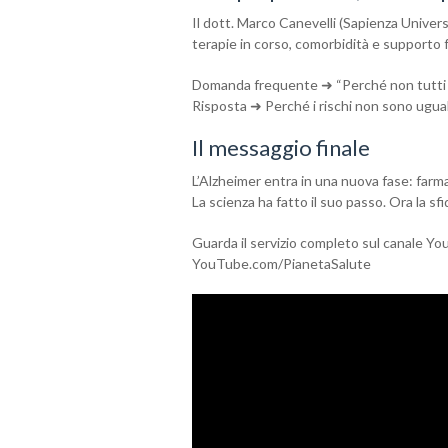
Il dott. Marco Canevelli (Sapienza Universi
terapie in corso, comorbidità e supporto f
Domanda frequente ➜ “Perché non tutti p
Risposta ➜ Perché i rischi non sono ugual
Il messaggio finale
L’Alzheimer entra in una nuova fase: farma
La scienza ha fatto il suo passo. Ora la sfi
Guarda il servizio completo sul canale Yo
YouTube.com/PianetaSalute