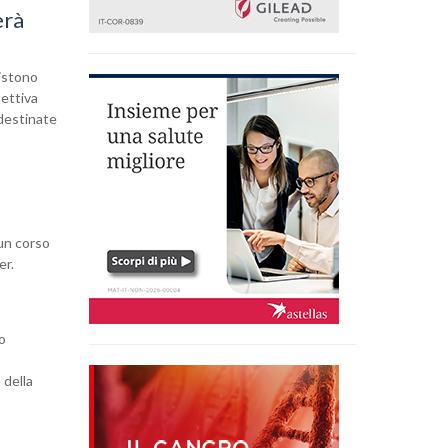
erà
sistono
pettiva
 destinate
 un corso
er.
no
 della