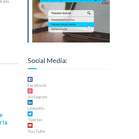
e più
Social Media:
Facebook
Instagram
LinkedIn
he
Twitter
erta
YouTube