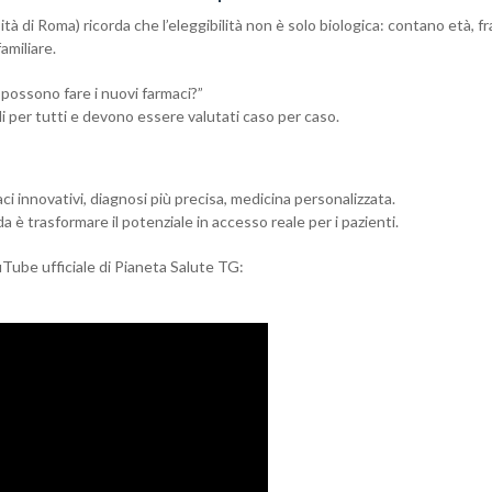
tà di Roma) ricorda che l’eleggibilità non è solo biologica: contano età, fra
amiliare.
ossono fare i nuovi farmaci?”
i per tutti e devono essere valutati caso per caso.
ci innovativi, diagnosi più precisa, medicina personalizzata.
da è trasformare il potenziale in accesso reale per i pazienti.
uTube ufficiale di Pianeta Salute TG: