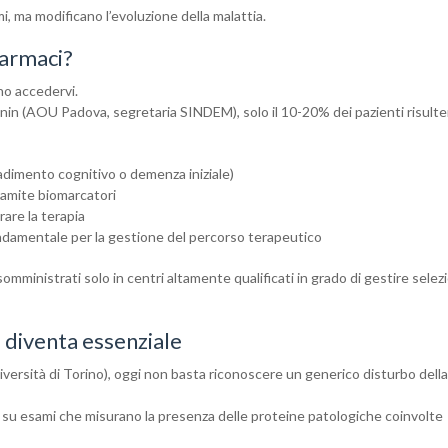
mi, ma modificano l’evoluzione della malattia.
farmaci?
no accedervi.
in (AOU Padova, segretaria SINDEM), solo il 10-20% dei pazienti risulte
adimento cognitivo o demenza iniziale)
ramite biomarcatori
rare la terapia
ondamentale per la gestione del percorso terapeutico
omministrati solo in centri altamente qualificati in grado di gestire selez
 diventa essenziale
iversità di Torino), oggi non basta riconoscere un generico disturbo della
 su esami che misurano la presenza delle proteine patologiche coinvolte