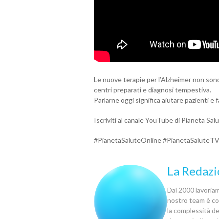
Le nuove terapie per l’Alzheimer non son
centri preparati e diagnosi tempestiva.
Parlarne oggi significa aiutare pazienti e f
Iscriviti al canale YouTube di Pianeta Sal
#PianetaSaluteOnline #PianetaSaluteTV
La Redazi
Dal 2000 lavoriamo
nostro team è com
la complessità del