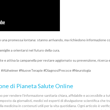
o una promessa lontana: stanno arrivando, ma richiedono informazione co
amiglie a orientarsi nel futuro della cura.
ute e attiva la campanella per restare aggiornato su prevenzione, ricerca e
 #Alzheimer #NuoveTerapie #DiagnosiPrecoce #Neurologia
one di Pianeta Salute Online
 per rendere l’informazione sanitaria chiara, affidabile e accessibile a tutt
posto da giornalisti, medici ed esperti di divulgazione scientifica che 
la medicina in contenuti utili per la vita quotidiana. Ogni articolo è verif