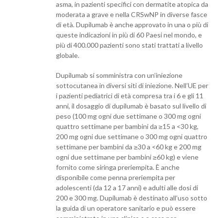
asma, in pazienti specifici con dermatite atopica da
moderata a grave e nella CRSwNP in diverse fasce
di età. Dupilumab è anche approvato in una o più di
queste indicazioni in più di 60 Paesi nel mondo, e
più di 400.000 pazienti sono stati trattati a livello
globale.
Dupilumab si somministra con un’iniezione
sottocutanea in diversi siti di iniezione. Nell’UE per
i pazienti pediatrici di età compresa tra i 6 e gli 11
anni, il dosaggio di dupilumab è basato sul livello di
peso (100 mg ogni due settimane o 300 mg ogni
quattro settimane per bambini da ≥15 a <30 kg,
200 mg ogni due settimane o 300 mg ogni quattro
settimane per bambini da ≥30 a <60 kg e 200 mg
ogni due settimane per bambini ≥60 kg) e viene
fornito come siringa preriempita. È anche
disponibile come penna preriempita per
adolescenti (da 12 a 17 anni) e adulti alle dosi di
200 e 300 mg. Dupilumab è destinato all’uso sotto
la guida di un operatore sanitario e può essere