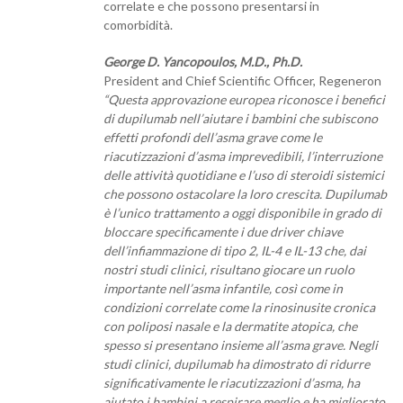
correlate e che possono presentarsi in
comorbidità.
George D. Yancopoulos, M.D., Ph.D.
President and Chief Scientific Officer, Regeneron
“Questa approvazione europea riconosce i benefici
di dupilumab nell’aiutare i bambini che subiscono
effetti profondi dell’asma grave come le
riacutizzazioni d’asma imprevedibili, l’interruzione
delle attività quotidiane e l’uso di steroidi sistemici
che possono ostacolare la loro crescita. Dupilumab
è l’unico trattamento a oggi disponibile in grado di
bloccare specificamente i due driver chiave
dell’infiammazione di tipo 2, IL-4 e IL-13 che, dai
nostri studi clinici, risultano giocare un ruolo
importante nell’asma infantile, così come in
condizioni correlate come la rinosinusite cronica
con poliposi nasale e la dermatite atopica, che
spesso si presentano insieme all’asma grave. Negli
studi clinici, dupilumab ha dimostrato di ridurre
significativamente le riacutizzazioni d’asma, ha
aiutato i bambini a respirare meglio e ha migliorato