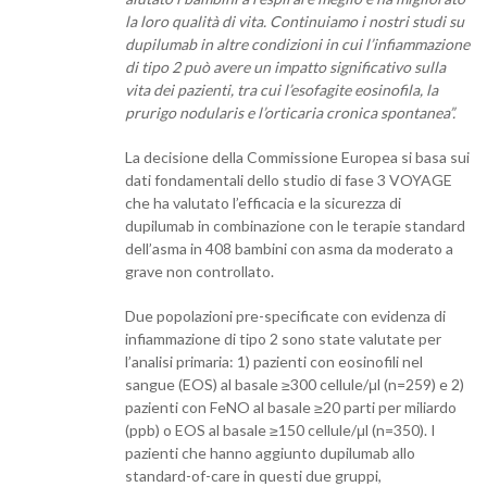
la loro qualità di vita. Continuiamo i nostri studi su
dupilumab in altre condizioni in cui l’infiammazione
di tipo 2 può avere un impatto significativo sulla
vita dei pazienti, tra cui l’esofagite eosinofila, la
prurigo nodularis e l’orticaria cronica spontanea”.
La decisione della Commissione Europea si basa sui
dati fondamentali dello studio di fase 3 VOYAGE
che ha valutato l’efficacia e la sicurezza di
dupilumab in combinazione con le terapie standard
dell’asma in 408 bambini con asma da moderato a
grave non controllato.
Due popolazioni pre-specificate con evidenza di
infiammazione di tipo 2 sono state valutate per
l’analisi primaria: 1) pazienti con eosinofili nel
sangue (EOS) al basale ≥300 cellule/μl (n=259) e 2)
pazienti con FeNO al basale ≥20 parti per miliardo
(ppb) o EOS al basale ≥150 cellule/μl (n=350). I
pazienti che hanno aggiunto dupilumab allo
standard-of-care in questi due gruppi,