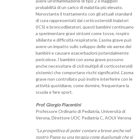
avere un’infiammazione di tipo 2 e maggiori
probabilità di un carico di malattia più elevato.
Nonostante il trattamento con gli attuali standard
di cura rappresentati dai corticosteroidi inalatori
(ICS) e broncodilatatori, questi bambini continuano
a sperimentare gravi sintomi come tosse, respiro
sibilante e difficoltà respiratorie. L’asma grave può
avere un impatto sullo sviluppo delle vie aeree dei
bambini e causare esacerbazioni potenzialmente
pericolose. I bambini con asma grave possono
anche necessitare di cicli multipli di corticosteroidi
sistemici che comportano rischi significativi. L’asma
grave non controllato può inoltre interferire con le
attività quotidiane, come dormire, frequentare la
scuola e fare sport.
Prof. Giorgio Piacentini
Professore Ordinario di Pediatria, Università di
Verona, Direttore UOC Pediatria C, AOUI Verona
“La prospettiva di poter contare a breve anche nel
nostro Paese su una terapia come dupilumab che si