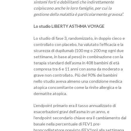
sintomi forti e debilitanti che indirettamente
colpiscono anche le loro famiglie, per cui la
gestione della malattia è particolarmente gravosa”.
Lo studio LIBERTY ASTHMA VOYAGE
Lo studio di fase 3, randomizzato, in doppio cieco e
controllato con placebo, ha valutato l’efficacia e la
sicurezza di dupilumab (100 mg o 200 mg ogni due
settimane, in base al peso) in combinazione con la
terapia standard dell’asma in 408 bambini di età
compresa tra 6 e 11 anni con asma da moderato a
grave non controllato. Più del 90% dei bambini
nello studio aveva almeno una condizione medica
atopica concomitante come la rinite allergica e la
dermatite atopica.
L’endpoint primario era il tasso annualizzato di
esacerbazioni gravi dell’asma in un anno, e
l’endpoint secondario chiave era il cambiamento dal
basale nella percentuale di FEV1 pre-
broncodilatatore previsto (FEV1pp) alla settimana