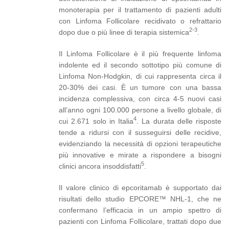
monoterapia per il trattamento di pazienti adulti
con Linfoma Follicolare recidivato o refrattario
2-3
dopo due o più linee di terapia sistemica
.
Il Linfoma Follicolare è il più frequente linfoma
indolente ed il secondo sottotipo più comune di
Linfoma Non-Hodgkin, di cui rappresenta circa il
20-30% dei casi. È un tumore con una bassa
incidenza complessiva, con circa 4-5 nuovi casi
all’anno ogni 100.000 persone a livello globale, di
4
cui 2.671 solo in Italia
. La durata delle risposte
tende a ridursi con il susseguirsi delle recidive,
evidenziando la necessità di opzioni terapeutiche
più innovative e mirate a rispondere a bisogni
5
clinici ancora insoddisfatti
.
Il valore clinico di epcoritamab è supportato dai
risultati dello studio EPCORE™ NHL-1, che ne
confermano l’efficacia in un ampio spettro di
pazienti con Linfoma Follicolare, trattati dopo due