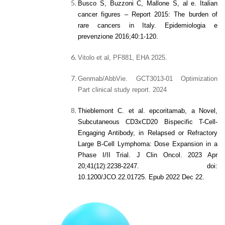
Busco S, Buzzoni C, Mallone S, al e. Italian
cancer figures – Report 2015: The burden of
rare cancers in Italy. Epidemiologia e
prevenzione 2016;40:1-120.
Vitolo et al, PF881, EHA 2025.
Genmab/AbbVie. GCT3013-01 Optimization
Part clinical study report. 2024
Thieblemont C. et al. epcoritamab, a Novel,
Subcutaneous CD3xCD20 Bispecific T-Cell-
Engaging Antibody, in Relapsed or Refractory
Large B-Cell Lymphoma: Dose Expansion in a
Phase I/II Trial. J Clin Oncol. 2023 Apr
20;41(12):2238-2247. doi:
10.1200/JCO.22.01725. Epub 2022 Dec 22.