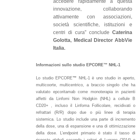
accedere rapidamente a questa
innovazione, collaborando
attivamente con associazioni,
società scientifiche, istituzioni e
centri di cura” conclude
Caterina
Golotta, Medical Director AbbVie
Italia.
Informazioni sullo studio EPCORE™ NHL-1
Lo studio EPCORE
™
NHL-1 è uno studio in aperto,
multicoorte, multicentrico, a braccio singolo che ha
valutato epcoritamab come monoterapia in pazienti
affetti da Linfomi Non Hodgkin (NHL) a cellule B
CD20+ , incluso il Linfoma Follicolare, recidivati o
refrattari (R/R) dopo due o più linee di terapia
sistemica. Lo studio include una parte di incremento
della dose, una di espansione e una di ottimizzazione
della dose. L’endpoint primario è stato il tasso di
risposte globali secondo i criteri di Lugano (2014) e