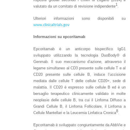
1
valutato da un comitato di revisione indipendente
.
Ulteriori informazioni sono disponibili su
www.clinicaltrials.gov
Informazioni su epcoritamab
Epcoritamab è un anticorpo bispecifico IgG1
sviluppato utilizzando la tecnologia DuoBody® di
Genmab. Il suo meccanismo d’azione, attraverso il
legame simultaneo al CD3 presente sulle cellule T e al
CD20 presente sulle cellule B, induce l’uccisione
mediata dalle cellule T delle cellule CD20+, sede di
malattia. Il CD20 è espresso sulle cellule B ed è un
bersaglio terapeutico clinicamente validato in molte
neoplasie delle cellule B, tra cui il Linfoma Diffuso a
Grandi Cellule B, il Linfoma Follicolare, il Linfoma a
8
Cellule Mantellari e la Leucemia Linfatica Cronica
.
Epcoritamab è sviluppato congiuntamente da AbbVie e