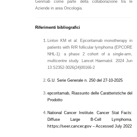
Genmab come parte della collaborazione tra le
Aziende in area Oncologia.
Riferimenti bibliografici
Linton KM et al. Epcoritamab monotherapy in
patients with R/R follicular lymphoma (EPCORE
NHL-1): a phase 2 cohort of a single-arm,
multicentre study. Lancet Haematol. 2024 Jun
13:S2352-3026(24)00166-2
G.U. Serie Generale n. 250 del 27-10-2025
epcoritamab, Riassunto delle Caratteristiche del
Prodotto
National Cancer Institute. Cancer Stat Facts:
Diffuse Large B-Cell Lymphoma.
https://seer.cancer.gov
– Accessed July 2022