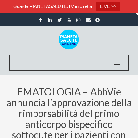
Guarda PIANETASALUTE.TV in diretta
LIVE >>
Toggle nav
EMATOLOGIA – AbbVie
annuncia l’approvazione della
rimborsabilità del primo
anticorpo bispecifico
sottocute per i pazienti con