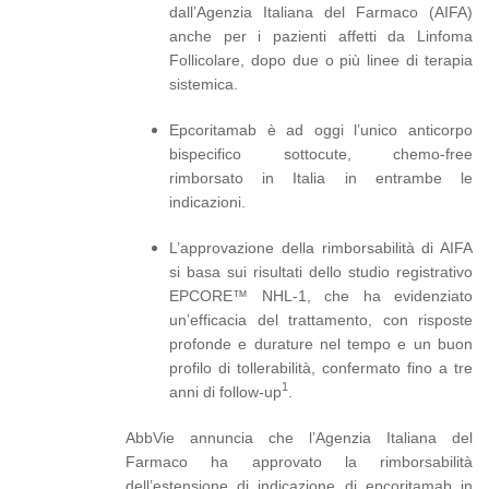
dall’Agenzia Italiana del Farmaco (AIFA)
anche per i pazienti affetti da Linfoma
Follicolare, dopo due o più linee di terapia
sistemica.
Epcoritamab è ad oggi l’unico anticorpo
bispecifico sottocute, chemo-free
rimborsato in Italia in entrambe le
indicazioni.
L’approvazione della rimborsabilità di AIFA
si basa sui risultati dello studio registrativo
EPCORE™ NHL-1, che ha evidenziato
un’efficacia del trattamento, con risposte
profonde e durature nel tempo e un buon
profilo di tollerabilità, confermato fino a tre
1
anni di follow-up
.
AbbVie annuncia che l’Agenzia Italiana del
Farmaco ha approvato la rimborsabilità
dell’estensione di indicazione di epcoritamab in