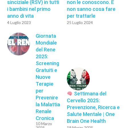
sinciziale (RSV) in tutti
non le conoscono. E
i bambini nel primo
non sanno cosa fare
anno di vita
per trattarle
4 Luglio 2023
25 Luglio 2024
Giornata
Mondiale
del Rene
2025:
Screening
Gratuiti e
Nuove
Terapie
per
Settimana del
Prevenire
Cervello 2025:
la Malattia
Prevenzione, Ricerca e
Renale
Salute Mentale | One
Cronica
Brain One Health
10 Marzo
2025
19 Marzo 2025