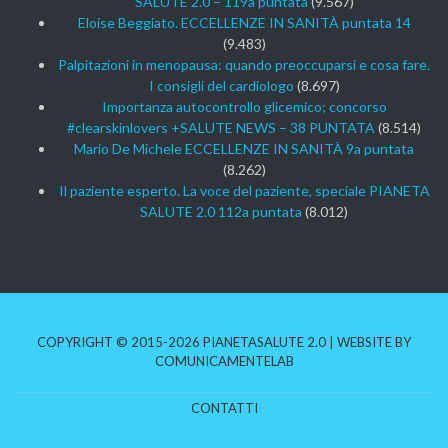
SALUTE 2.0 – 119a puntata
(9.567)
Eloise Beggiato. ECCELLENZE IN SANITÀ puntata 14
(9.483)
Palpitazioni in menopausa: quando preoccuparsi e cosa fare.
I consigli del cardiologo
(8.697)
Importanza autocontrollo glicemico; concorso
#clearskinlovers +SALUTE NEWS – 38 PUNTATA
(8.514)
Mario De Michele ECCELLENZE IN SANITÀ 9a puntata
(8.262)
Il paziente esperto. La voce del paziente, speciale PIANETA
SALUTE 2.0 112a puntata
(8.012)
COPYRIGHT © 2015-2026 PIANETASALUTE 2.0 | WEBSITE BY
COMUNICAMENTELAB
CONTATTI