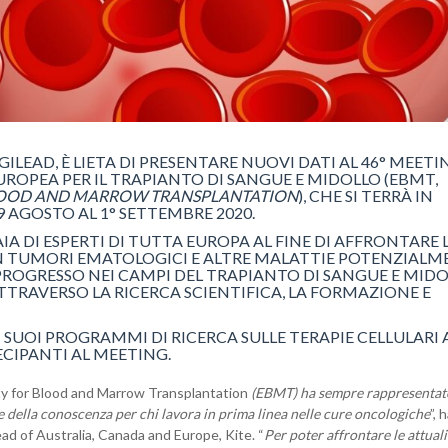
GILEAD, È LIETA DI PRESENTARE NUOVI DATI AL 46° MEETI
ROPEA PER IL TRAPIANTO DI SANGUE E MIDOLLO (EBMT,
LOOD AND MARROW TRANSPLANTATION
), CHE SI TERRÀ IN
 AGOSTO AL 1° SETTEMBRE 2020.
IA DI ESPERTI DI TUTTA EUROPA AL FINE DI AFFRONTARE 
ON TUMORI EMATOLOGICI E ALTRE MALATTIE POTENZIAL
PROGRESSO NEI CAMPI DEL TRAPIANTO DI SANGUE E MIDO
ATTRAVERSO LA RICERCA SCIENTIFICA, LA FORMAZIONE E
I SUOI PROGRAMMI DI RICERCA SULLE TERAPIE CELLULARI 
CIPANTI AL MEETING.
y for Blood and Marrow Transplantation
(EBMT) ha sempre rappresentat
 della conoscenza per chi lavora in prima linea nelle cure oncologiche
”, 
ad of Australia, Canada and Europe, Kite. “
Per poter affrontare le attual