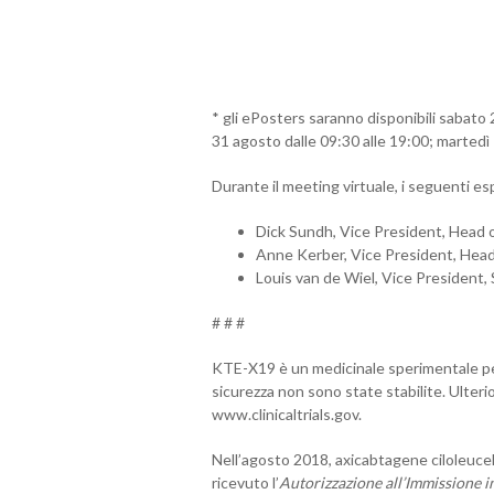
* gli ePosters saranno disponibili sabato 
31 agosto dalle 09:30 alle 19:00; martedì
Durante il meeting virtuale, i seguenti esp
Dick Sundh, Vice President, Head o
Anne Kerber, Vice President, Head
Louis van de Wiel, Vice President,
# # #
KTE-X19 è un medicinale sperimentale per 
sicurezza non sono state stabilite. Ulterio
www.clinicaltrials.gov.
Nell’agosto 2018, axicabtagene ciloleucel
ricevuto l’
Autorizzazione all’Immissione 