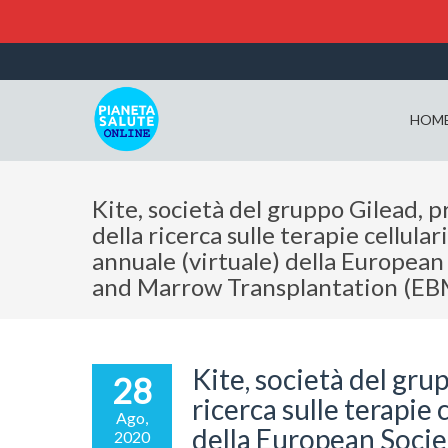
HOM
Kite, società del gruppo Gilead, pr
della ricerca sulle terapie cellula
annuale (virtuale) della European
and Marrow Transplantation (E
Kite, società del grup
28
ricerca sulle terapie 
Ago,
della European Soci
2020