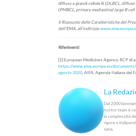
diffuso a grandi cellule B (
DLBCL, diffuse 
(
PMBCL, primary mediastinal large B cel
Il Riassunto delle Caratteristiche del Pr
dell’EMA,
all’indirizzo
www.ema.europa.
Riferimenti
[1] European Medicines Agency. RCP di axic
https://www.ema.europa.eu/documents/pr
agosto 2020
. AIFA, Agenzia Italiana del 
La Redazi
Dal 2000 lavoriamo
nostro team è com
la complessità del
rigore e indipen
sana.