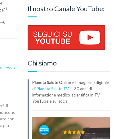
 B
Il nostro Canale YouTube:
1
ca”.
web
Chi siamo
 accesso
Pianeta Salute Online
è il magazine digitale
di
Pianeta Salute TV
— 30 anni di
informazione medico-scientifica in TV,
YouTube e sui social.
i. Il
traducono
icato con
e più