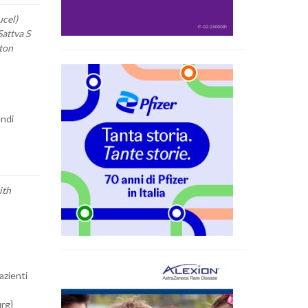
cel)
attva S
ton
andi
ith
azienti
urg]