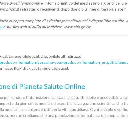
large B-cell lymphoma
) e linfoma primitivo del mediastino a grandi cellule
l lymphoma
) refrattari o recidivanti, dopo due o più linee di terapia sistemi
odotto europeo completo di
axicabtagene ciloleucel
è disponibile sul sito 
eu
e sul sito web di AIFA all’indirizzo www.aifa.gov.it
abtagene ciloleucel. Disponibile all’indirizzo:
oduct-information/yescarta-epar-product-information_en.pdf. Ultimo
Farmaco. RCP di axicabtagene ciloleucel.
one di Pianeta Salute Online
 per rendere l’informazione sanitaria chiara, affidabile e accessibile a tutt
posto da giornalisti, medici ed esperti di divulgazione scientifica che 
la medicina in contenuti utili per la vita quotidiana. Ogni articolo è verif
denza, perché crediamo che una popolazione informata sia una popolazion