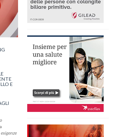
NG
LE
MENTE
LLO E
AGLI
o
ha
i esigenze