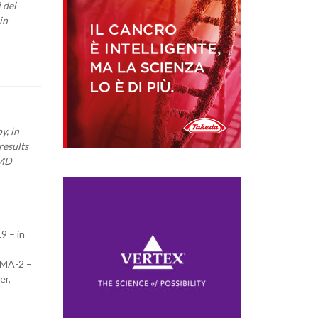
 dei
in
y, in
results
 MD
9 – in
ZUMA-2 –
er,