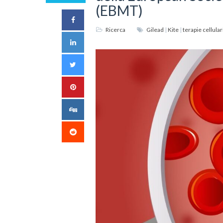
(EBMT)
Ricerca
Gilead
|
Kite
|
terapie cellular