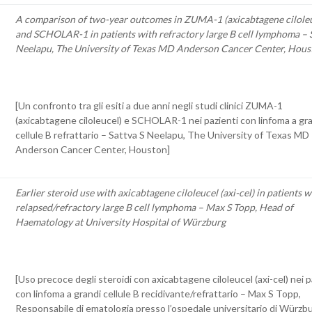
A comparison of two-year outcomes in ZUMA-1 (axicabtagene ciloleu
and SCHOLAR-1 in patients with refractory large B cell lymphoma – S
Neelapu, The University of Texas MD Anderson Cancer Center, Hous
[Un confronto tra gli esiti a due anni negli studi clinici ZUMA-1
(axicabtagene ciloleucel) e SCHOLAR-1 nei pazienti con linfoma a gr
cellule B refrattario – Sattva S Neelapu, The University of Texas MD
Anderson Cancer Center, Houston]
Earlier steroid use with axicabtagene ciloleucel (axi-cel) in patients w
relapsed/refractory large B cell lymphoma – Max S Topp, Head of
Haematology at University Hospital of Würzburg
[Uso precoce degli steroidi con axicabtagene ciloleucel (axi-cel) nei p
con linfoma a grandi cellule B recidivante/refrattario – Max S Topp,
Responsabile di ematologia presso l’ospedale universitario di Würzb