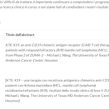
ici difficili da trattare, è importante continuare a comprendere i progressi
 ricerca clinica in corso; e noi siamo lieti di condividere i nostri risultati 
:
Titolo dell’abstract
KTE-X19, an anti-CD19 chimeric antigen receptor (CAR) T cell therap
patients with relapsed/refractory (R/R) mantle cell lymphoma (MCL): 
from Phase 2 of ZUMA-2 – Michael L Wang, The University of Texas
Anderson Cancer Center, Houston
[KTE-X19 – una terapia con recettore antigenico chimerico anti-CD1
pazienti con linfoma mantellare (MCL,
mantle cell lymphoma
)
recidivante/refrattario (R/R): risultati dello studio clinico di fase II 
Michael L Wang, The University of Texas MD Anderson Cancer Cent
Houston]