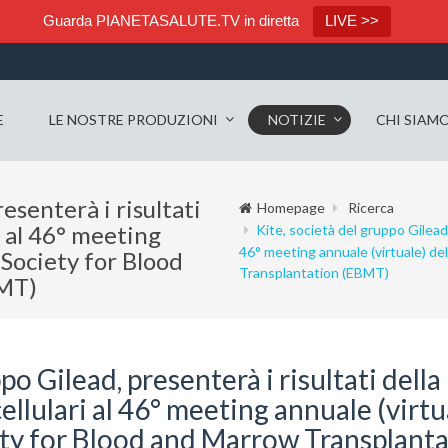
Guarda PIANETASALUTE.TV in diretta
LIVE >>
E
LE NOSTRE PRODUZIONI
NOTIZIE
CHI SIAM
esenterà i risultati
Homepage
Ricerca
ri al 46° meeting
Kite, società del gruppo Gilead, 
46° meeting annuale (virtuale) d
 Society for Blood
Transplantation (EBMT)
BMT)
po Gilead, presenterà i risultati della
cellulari al 46° meeting annuale (virtu
ety for Blood and Marrow Transplant