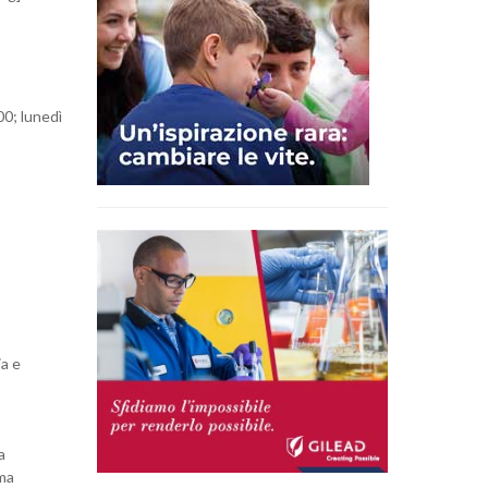
00; lunedì
ia e
a
oma