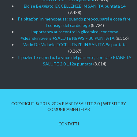
Eloise Beggiato. ECCELLENZE IN SANITÀ puntata 14
(9.488)
Palpitazioni in menopausa: quando preoccuparsi e cosa fare.
I consigli del cardiologo
(8.724)
Importanza autocontrollo glicemico; concorso
#clearskinlovers +SALUTE NEWS – 38 PUNTATA
(8.516)
Mario De Michele ECCELLENZE IN SANITÀ 9a puntata
(8.267)
Il paziente esperto. La voce del paziente, speciale PIANETA
SALUTE 2.0 112a puntata
(8.014)
COPYRIGHT © 2015-2026 PIANETASALUTE 2.0 | WEBSITE BY
COMUNICAMENTELAB
CONTATTI