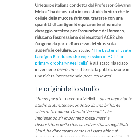
Un’equipe italiana condotta dal Professor Giovanni
Melioli* ha dimostrato in uno studio in vitro che le
cellule della mucosa faringea, trattate con una
quantità di Lantigen B equivalente al normale
dosaggio previsto per l’assunzione del farmaco,
riducono l’espressione dei recettori ACE2 che
fungono da porte di accesso del virus sulla
sup
erficie cellulare
. Lo studio “
The bacterial lysate
Lantigen B reduces the expression of ACE2 on
primary oropharyngeal cells
” è già stato rilasciato
in versione
pre-print
e attende la pubblicazione in
una rivista internazionale
peer-reviewed
.
Le origini dello studio
“Siamo partiti –
racconta Melioli
– da un importante
studio statunitense condotto da una brillante
scienziata italiana, Donata Vercelli** che,
impiegando gli importanti mezzi messi a
disposizione della ricerca universitaria negli Stati
Uniti, ha dimostrato come un Lisato affine al