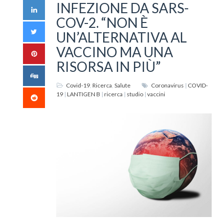
INFEZIONE DA SARS-
COV-2. “NON È
UN’ALTERNATIVA AL
VACCINO MA UNA
RISORSA IN PIÙ”
Covid-19
,
Ricerca
,
Salute
Coronavirus
|
COVID-
19
|
LANTIGEN B
|
ricerca
|
studio
|
vaccini