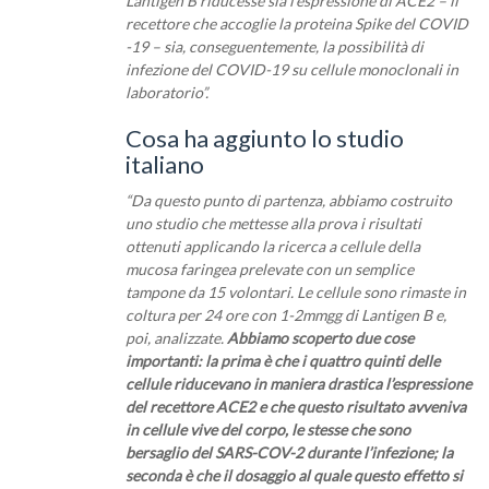
Lantigen B riducesse sia l’espressione di ACE2 – il
recettore che accoglie la proteina Spike del COVID
-19 – sia, conseguentemente, la possibilità di
infezione del COVID-19 su cellule monoclonali in
laboratorio”.
Cosa ha aggiunto lo studio
italiano
“Da questo punto di partenza, abbiamo costruito
uno studio che mettesse alla prova i risultati
ottenuti applicando la ricerca a cellule della
mucosa faringea prelevate con un semplice
tampone da 15 volontari. Le cellule sono rimaste in
coltura per 24 ore con 1-2mmgg di Lantigen B e,
poi, analizzate.
Abbiamo scoperto due cose
importanti: la prima è che i quattro quinti delle
cellule riducevano in maniera drastica l’espressione
del recettore ACE2 e che questo risultato avveniva
in cellule vive del corpo, le stesse che sono
bersaglio del SARS-COV-2 durante l’infezione; la
seconda è che il dosaggio al quale questo effetto si