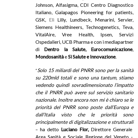
Johnson, Alfasigma, CDI Centro Diagnostico
Italiano, Galapagos Pioneering for patients,
GSK,
Eli
Lilly, Lundbeck, Menarini, Servier,
Siemens Healthineers, Technogenetics, Teva,
VitalAire, Vree Health, Ipsen, Servizi
Ospedalieri, UCB Pharma e con i mediapartner
di
Dentro la Salute, Eurocomunicazione
,
Mondosanità
e
Sì Salute e Innovazione
.
Solo 15 miliardi del PNRR sono per la sanità
“
su 220mld totali e sono una tantum, stiamo
vedendo quindi sovradimensionato l’impatto
che il PNRR può avere sul servizio sanitario
nazionale. Inoltre ancora non mi è chiaro se le
priorità del PNRR sono poste dall’Europa e
dall’Italia visto che le priorità sono
principalmente di digitalizzazione e strutturali
– ha detto
L
uciano Flor,
Direttore Generale
Area Sanità e Sociale Regione del Veneto
-.