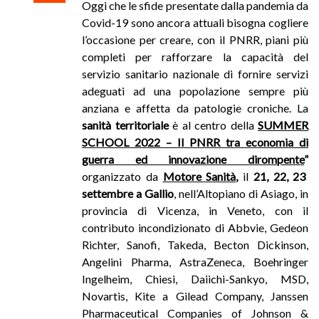
Oggi che le sfide presentate dalla pandemia da
Covid-19 sono ancora attuali bisogna cogliere
l’occasione per creare, con il PNRR, piani più
completi per rafforzare la capacità del
servizio sanitario nazionale di fornire servizi
adeguati ad una popolazione sempre più
anziana e affetta da patologie croniche. La
sanità territoriale
è al centro della
SUMMER
SCHOOL 2022 – Il PNRR tra economia di
guerra ed innovazione dirompente
”
organizzato da
Motore Sanità
,
il
21, 22, 23
settembre a Gallio
, nell’
Altopiano di
Asiago
, in
pr
ovincia di Vicenza, in Veneto,
con il
contributo incondizionato di Abbvie, Gedeon
Richter, Sanofi, Takeda, Becton Dickinson,
Angelini Pharma, AstraZeneca, Boehringer
Ingelheim, Chiesi, Daiichi-Sankyo, MSD,
Novartis, Kite a Gilead Company, Janssen
Pharmaceutical Companies of Johnson &