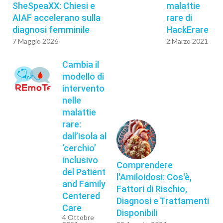
SheSpeaXX: Chiesi e
malattie
AIAF accelerano sulla
rare di
diagnosi femminile
HackErare
7 Maggio 2026
2 Marzo 2021
Cambia il
modello di
intervento
nelle
malattie
rare:
dall’isola al
‘cerchio’
inclusivo
Comprendere
del Patient
l'Amiloidosi: Cos'è,
and Family
Fattori di Rischio,
Centered
Diagnosi e Trattamenti
Care
Disponibili
4 Ottobre