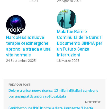
2021
29 Agosto 2024
Malattie Rare e
Narcolessia: nuove
Continuità delle Cure: Il
terapie orexinergiche
Documento SINPIA per
aprono la strada a una
un Futuro Senza
vita normale
Interruzioni
24 Settembre 2025
18 Marzo 2025
PREVIOUS POST
Dolore cronico, nuova ricerca: 13 milioni di italiani convivono
con una malattia ancora sottovalutata
NEXT POST
Fenilchetonuria (PKU): oltre la dieta, il progetto “Libertà