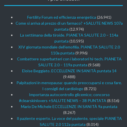
Fertility Forum ed efficienza energetica
(26.941)
Come si arriva al prezzo di un farmaco? +SALUTE NEWS 107a
puntata
(12.974)
La settimana della tiroide. PIANETA SALUTE 2.0 – 114a
puntata
(10.595)
XIV giornata mondiale dell’emofilia. PIANETA SALUTE 2.0
110a puntata
(9.996)
Combattere superbatteri con i laboratori hi-tech. PIANETA
SALUTE 2.0 – 119a puntata
(9.568)
Eloise Beggiato. ECCELLENZE IN SANITÀ puntata 14
(9.488)
Palpitazioni in menopausa: quando preoccuparsi e cosa fare.
I consigli del cardiologo
(8.721)
Importanza autocontrollo glicemico; concorso
#clearskinlovers +SALUTE NEWS – 38 PUNTATA
(8.516)
Mario De Michele ECCELLENZE IN SANITÀ 9a puntata
(8.267)
Il paziente esperto. La voce del paziente, speciale PIANETA
SALUTE 2.0 112a puntata
(8.014)