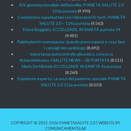
XIV giornata mondiale dell’emofilia. PIANETA SALUTE 2.0
110a puntata
(9.990)
Combattere superbatteri con i laboratori hi-tech. PIANETA
SALUTE 2.0 – 119a puntata
(9.563)
Eloise Beggiato. ECCELLENZE IN SANITÀ puntata 14
(9.481)
Palpitazioni in menopausa: quando preoccuparsi e cosa fare.
I consigli del cardiologo
(8.692)
Importanza autocontrollo glicemico; concorso
#clearskinlovers +SALUTE NEWS – 38 PUNTATA
(8.511)
Mario De Michele ECCELLENZE IN SANITÀ 9a puntata
(8.260)
Il paziente esperto. La voce del paziente, speciale PIANETA
SALUTE 2.0 112a puntata
(8.010)
COPYRIGHT © 2015-2026 PIANETASALUTE 2.0 | WEBSITE BY
COMUNICAMENTELAB