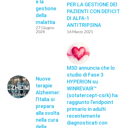
e la
PER LA GESTIONE DEI
gestione
PAZIENTI CON DEFICIT
della
DI ALFA-1
malattia
ANTITRIPSINA
27 Giugno
2024
16 Marzo 2021
MSD annuncia che lo
studio di Fase 3
Nuove
HYPERION su
terapie
WINREVAIR™
Alzheimer:
(sotatercept-csrk) ha
l’Italia si
raggiunto l'endpoint
prepara
primario in adulti
alla svolta
recentemente
nella cura
diagnosticati con
della