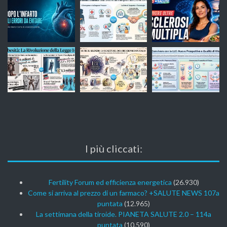
I più cliccati:
Fertility Forum ed efficienza energetica
(26.930)
Come si arriva al prezzo di un farmaco? +SALUTE NEWS 107a
puntata
(12.965)
La settimana della tiroide. PIANETA SALUTE 2.0 – 114a
puntata
(10.590)