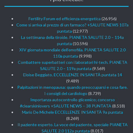
Fertility Forum ed efficienza energetica
(26.956)
Come si arriva al prezzo di un farmaco? +SALUTE NEWS 107a
puntata
(12.977)
La settimana della tiroide. PIANETA SALUTE 2.0 – 114a
puntata
(10.596)
XIV giornata mondiale dell’emofilia. PIANETA SALUTE 2.0
110a puntata
(9.998)
Combattere superbatteri con i laboratori hi-tech. PIANETA
SALUTE 2.0 – 119a puntata
(9.569)
Eloise Beggiato. ECCELLENZE IN SANITÀ puntata 14
(9.489)
Palpitazioni in menopausa: quando preoccuparsi e cosa fare.
I consigli del cardiologo
(8.739)
Importanza autocontrollo glicemico; concorso
#clearskinlovers +SALUTE NEWS – 38 PUNTATA
(8.518)
Mario De Michele ECCELLENZE IN SANITÀ 9a puntata
(8.269)
Il paziente esperto. La voce del paziente, speciale PIANETA
SALUTE 2.0 112a puntata
(8.017)