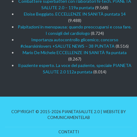
Combattere superbatteri con i laboratori hi-tech. PIANETA
SALUTE 2.0 – 119a puntata
(9.568)
Eloise Beggiato. ECCELLENZE IN SANITÀ puntata 14
(9.488)
Palpitazioni in menopausa: quando preoccuparsi e cosa fare.
I consigli del cardiologo
(8.724)
Importanza autocontrollo glicemico; concorso
#clearskinlovers +SALUTE NEWS – 38 PUNTATA
(8.516)
Mario De Michele ECCELLENZE IN SANITÀ 9a puntata
(8.267)
Il paziente esperto. La voce del paziente, speciale PIANETA
SALUTE 2.0 112a puntata
(8.014)
COPYRIGHT © 2015-2026 PIANETASALUTE 2.0 | WEBSITE BY
COMUNICAMENTELAB
CONTATTI