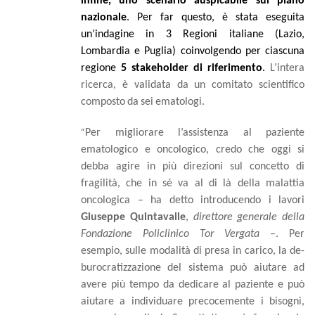
infine, uno scenario auspicabile sul piano
nazionale
. Per far questo, è stata eseguita
un’indagine in 3 Regioni italiane (Lazio,
Lombardia e Puglia) coinvolgendo per ciascuna
regione
5 stakeholder di riferimento
.
L’intera
ricerca, è validata da un comitato scientifico
composto
da
sei
ematologi.
“
Per migliorare l’assistenza al paziente
ematologico e oncologico, credo che oggi si
debba agire in più direzioni sul concetto di
fragilità, che in sé va al di là della malattia
oncologica – ha detto introducendo i lavori
Giuseppe Quintavalle
,
direttore generale della
Fondazione Policlinico Tor Vergata
–. Per
esempio, sulle modalità di presa in carico, la de-
burocratizzazione del sistema può aiutare ad
avere più tempo da dedicare al paziente e può
aiutare a individuare precocemente i bisogni,