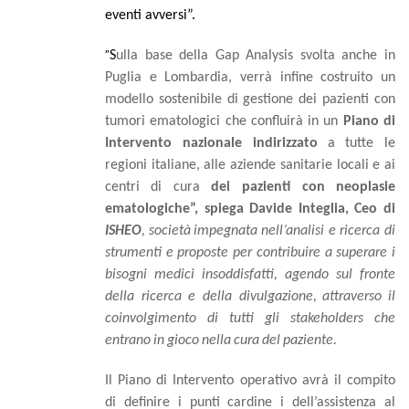
eventi avversi”.
”
S
ulla
base
della
Gap
Analysis
svolta
anche
in
Puglia e Lombardia, verrà infine costruito un
modello sostenibile di gestione dei pazienti con
tumori
ematologici
che
confluirà
in
un
Piano
di
Intervento
nazionale
indirizzato
a
tutte
le
regioni
italiane,
alle
aziende
sanitarie
locali
e
ai
centri
di
cura
dei pazienti
con
neoplasie
ematologiche”, spiega Davide Integlia, Ceo di
ISHEO
,
società
impegnata
nell’analisi
e ricerca di
strumenti e proposte per contribuire a superare i
bisogni medici insoddisfatti, agendo sul fronte
della ricerca e della
divulgazione,
attraverso
il
coinvolgimento
di
tutti
gli
stakeholders
che
entrano
in
gioco
nella
cura
del
paziente.
Il Piano di Intervento operativo avrà il compito
di definire i punti cardine i dell’assistenza al