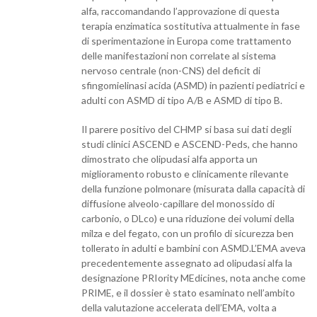
alfa, raccomandando l’approvazione di questa
terapia enzimatica sostitutiva attualmente in fase
di sperimentazione in Europa come trattamento
delle manifestazioni non correlate al sistema
nervoso centrale (non-CNS) del deficit di
sfingomielinasi acida (ASMD) in pazienti pediatrici e
adulti con ASMD di tipo A/B e ASMD di tipo B.
Il parere positivo del CHMP si basa sui dati degli
studi clinici ASCEND e ASCEND-Peds, che hanno
dimostrato che olipudasi alfa apporta un
miglioramento robusto e clinicamente rilevante
della funzione polmonare (misurata dalla capacità di
diffusione alveolo-capillare del monossido di
carbonio, o DLco) e una riduzione dei volumi della
milza e del fegato, con un profilo di sicurezza ben
tollerato in adulti e bambini con ASMD.L’EMA aveva
precedentemente assegnato ad olipudasi alfa la
designazione PRIority MEdicines, nota anche come
PRIME, e il dossier è stato esaminato nell’ambito
della valutazione accelerata dell’EMA, volta a