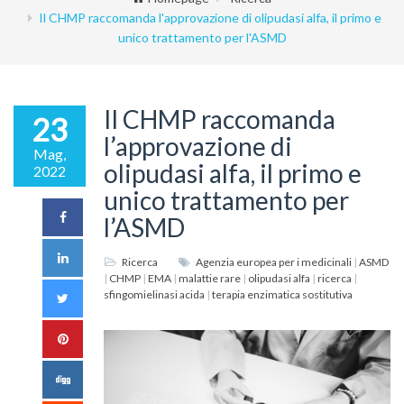
Il CHMP raccomanda l'approvazione di olipudasi alfa, il primo e
unico trattamento per l'ASMD
Il CHMP raccomanda
23
l’approvazione di
Mag,
olipudasi alfa, il primo e
2022
unico trattamento per
l’ASMD
Ricerca
Agenzia europea per i medicinali
|
ASMD
|
CHMP
|
EMA
|
malattie rare
|
olipudasi alfa
|
ricerca
|
sfingomielinasi acida
|
terapia enzimatica sostitutiva