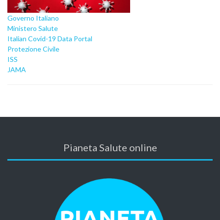
Governo Italiano
Ministero Salute
Italian Covid-19 Data Portal
Protezione Civile
ISS
JAMA
Pianeta Salute online